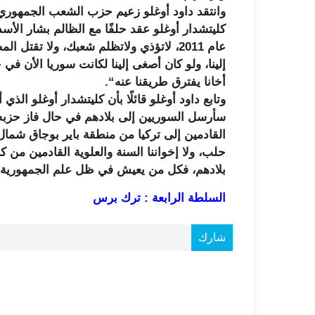
وانتقد داود أوغلو زعيم حزب الشعب الجمهوري أ
كليتشدار أوغلو عقد حلفًا مع الظالم بشار الأس
عام 2011، لاتؤذي ولاتظلم شعبك، ولا تقتل
إلينا، ولو كان أصغى إلينا لكانت سوريا الأن في
أخانا يفترق طريقنا عنه“.
وتابع داود أوغلو قائلًا بأن كليتشدار أوغلو الذ
سأرسل السوريين إلى بلادهم في حال فاز حزبه با
القادمين إلى تركيا من منطقة باير بوجاق شمال ا
حلب، ولا إخواننا السنة والعلوية القادمين من كا
بلادهم، فكل من يعيش في ظل علم الجمهورية الت
السلطة الرابعة : ترك برس
شارك