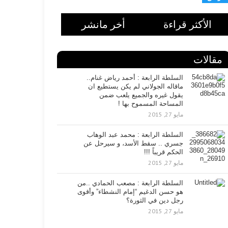
الأكثر قراءة
أخر مانشر
مقالات
السلطة الرابعة : أحمد رياض غنام..
ماقاله الجولاني لم يكن يستطيع ان
يقول غيره والجميع يلعب ضمن
المساحة المسموح بها !
مايو 27, 2015
السلطة الرابعة : محمد عبد الوهاب
جسري .. سقط الأسد، و سيرحل عن
الحكم قريباً !!!
مايو 27, 2015
السلطة الرابعة : مصعب الحمادي ..من
هو حسن الدغيم “إمام النشطاء” وأقوى
رجل دين في الثورة؟
مايو 27, 2015