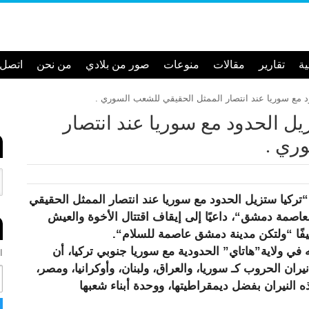
ية
تقارير
مقالات
منوعات
صور من بلادي
من نحن
اتصل ب
زيل الحدود مع سوريا عند انتصار
ري .
“تركيا ستزيل الحدود مع سوريا عند انتصار الممثل الحقيقي
صمة دمشق“، داعيًا إلى إيقاف اقتتال الأخوة والعيش
فًا “ولتكن مدينة دمشق عاصمة للسلام“.
في ولاية”هاتاي” الحدودية مع سوريا جنوبي تركيا، أن
ان
ا
ران الحروب كـ سوريا، والعراق، ولبنان، وأوكرانيا، ومصر،
ل
ه النيران بفضل ديمقراطيتها، ووحدة أبناء شعبها
ب
ر