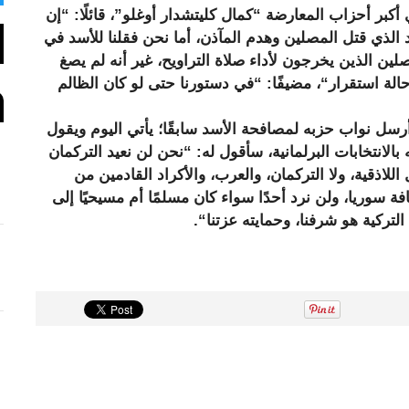
ي
كبر أحزاب المعارضة “كمال كليتشدار أوغلو”، قائلًا: “إن
د
د الذي قتل المصلين وهدم المآذن، أما نحن فقلنا للأسد في
ا
ل
 المصلين الذين يخرجون لأداء صلاة التراويح، غير أنه لم يصغ
ا
 حالة استقرار“، مضيفًا: “في دستورنا حتى لو كان الظالم
ل
ك
ت
ي أرسل نواب حزبه لمصافحة الأسد سابقًا؛ يأتي اليوم ويقول
ر
لانتخابات البرلمانية، سأقول له: “نحن لن نعيد التركمان
و
ن
للاذقية، ولا التركمان، والعرب، والأكراد القادمين من
ي
فة سوريا، ولن نرد أحدًا سواء كان مسلمًا أم مسيحيًا إلى
ركية هو شرفنا، وحمايته عزتنا“.