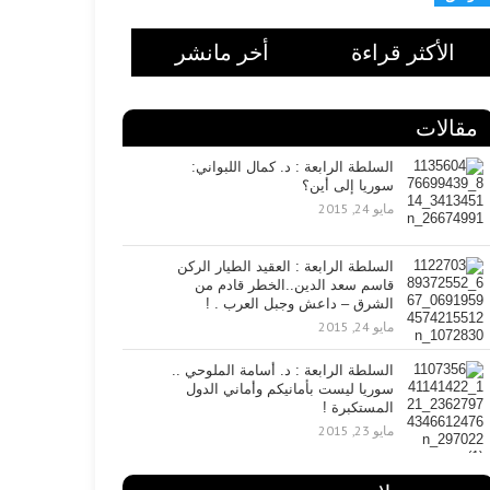
الأكثر قراءة
أخر مانشر
مقالات
السلطة الرابعة : د. كمال اللبواني:
سوريا إلى أين؟
مايو 24, 2015
السلطة الرابعة : العقيد الطيار الركن
قاسم سعد الدين..الخطر قادم من
الشرق – داعش وجبل العرب . !
مايو 24, 2015
السلطة الرابعة : د. أسامة الملوحي ..
سوريا ليست بأمانيكم وأماني الدول
المستكبرة !
مايو 23, 2015