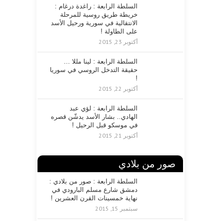
ت
السلطة الرابعة : راغدة درغام :
ر
خريطة طريق روسية للمرحلة
و
الانتقالية في سورية ورحيل الأسد
ن
على الطاولة !
ي
أكتوبر 23, 2015
السلطة الرابعة : لينا مللا …
حقيقة التدخل الروسي في سوريا
!
أكتوبر 22, 2015
السلطة الرابعة : لؤي عبد
الهادي.. بشار الأسد يدشّن قصره
في موسكو قبل الرحيل !
أكتوبر 21, 2015
صور من بلادي
السلطة الرابعة : صور من بلادي :
دمشق شارع مسلم البارودي في
نهاية خمسينات القرن العشرين !
سبتمبر 15, 2015