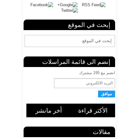
إبحث في الموقع
إنضم الى قائمة المراسلات
انضم مع 195 مشترك
ا
ل
ب
ر
ي
د
الأكثر قراءة
أخر مانشر
ا
ل
ا
ل
مقالات
ك