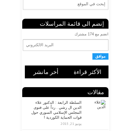
إنضم الى قائمة المراسلات
انضم مع 174 مشترك
ا
ل
ب
ر
ي
د
ا
الأكثر قراءة
أخر مانشر
ل
ا
ل
مقالات
ك
ت
ر
السلطة الرابعة : الدكتور علاء
الدين ال رشي . رداً على فتوى
و
المجلس الإسلامي السوري حول
ن
قوات الحماية الكوردية !
ي
يونيو 21, 2015