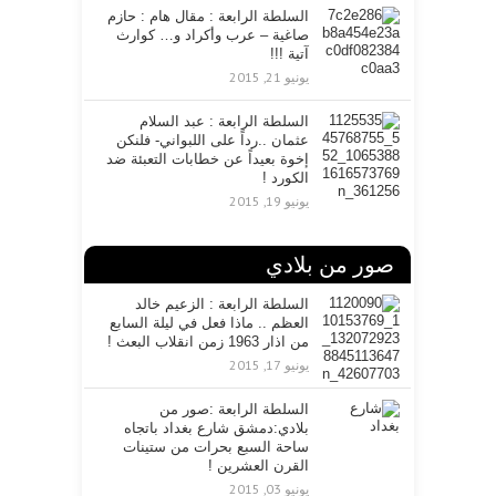
السلطة الرابعة : مقال هام : حازم
صاغية – عرب وأكراد و… كوارث
آتية !!!
يونيو 21, 2015
السلطة الرابعة : عبد السلام
عثمان ..رداً على اللبواني- فلنكن
إخوة بعيداً عن خطابات التعبئة ضد
الكورد !
يونيو 19, 2015
صور من بلادي
السلطة الرابعة : الزعيم خالد
العظم .. ماذا فعل في ليلة السابع
من اذار 1963 زمن انقلاب البعث !
يونيو 17, 2015
السلطة الرابعة :صور من
بلادي:دمشق شارع بغداد باتجاه
ساحة السبع بحرات من ستينات
القرن العشرين !
يونيو 03, 2015