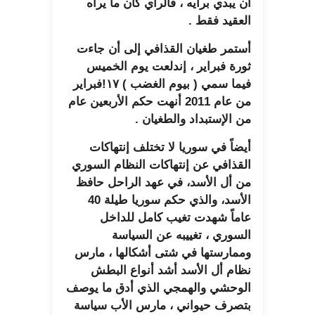
ان يبدي برأيه ، فالرأي كان ما يراه
العقيد فقط .
أستمر طغيان القذافي إلى أن جاءت
ثورة فبراير ، إندلعت يوم الخميس
فيما سمي ( بيوم الغضب ) ١٧!فبراير
من عام 2011 أنهت حكم الأربعين عام
من الإستبداد والطغيان .
أيضاً في سوريا لا تختلف إنتهاكات
القذافي عن إنتهاكات النظام السوري
من أل الأسد، في عهد الراحل حافظ
الأسد، والذي حكم سوريا طيلة 40
عاماً شهدت تغيب كامل للداخل
السوري ، تغييبه عن السياسة
وممارستها في شتى أشكالها ، مارس
نظام أل الأسد أشد أنواع البطش
الوحشي والهمجي الذي أدق ما يوصف
بتصرف حيواني ، مارس الأب سياسة