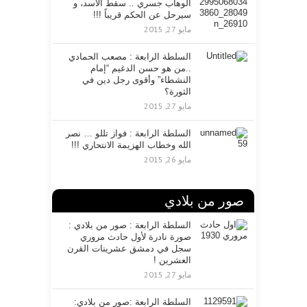
الوهاب جسري .. سقط الأسد، و
و
سيرحل عن الحكم قريباً !!!
ن
ي
مايو 27, 2015
السلطة الرابعة : مصعب الحمادي
..من هو حسن الدغيم “إمام
النشطاء” وأقوى رجل دين في
الثورة؟
مايو 27, 2015
السلطة الرابعة : فواز تللو … نصر
الله وخطاب الهزيمة الانتحاري !!!
مايو 26, 2015
صور من بلادي
السلطة الرابعة : صور من بلادي :
صورة نادرة لأول حادث مروري
سجل في دمشق عشرينات القرن
العشرين !
مايو 27, 2015
السلطة الرابعة :صور من بلادي: