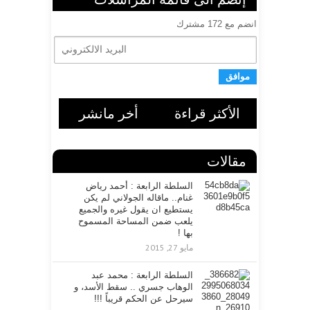
انضم مع 172 مشترك
ا
ل
ب
ر
ي
د
ا
الأكثر قراءة
أخر مانشر
ل
ا
ل
مقالات
ك
ت
ر
السلطة الرابعة : أحمد رياض
غنام.. ماقاله الجولاني لم يكن
و
يستطيع ان يقول غيره والجميع
ن
يلعب ضمن المساحة المسموح
ي
بها !
مايو 27, 2015
السلطة الرابعة : محمد عبد
الوهاب جسري .. سقط الأسد، و
سيرحل عن الحكم قريباً !!!