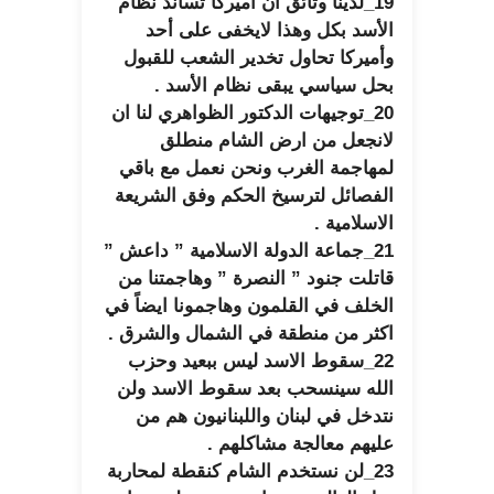
19_لدينا وثائق ان أميركا تساند نظام
الأسد بكل وهذا لايخفى على أحد
وأميركا تحاول تخدير الشعب للقبول
بحل سياسي يبقى نظام الأسد .
20_توجيهات الدكتور الظواهري لنا ان
لانجعل من ارض الشام منطلق
لمهاجمة الغرب ونحن نعمل مع باقي
الفصائل لترسيخ الحكم وفق الشريعة
الاسلامية .
21_جماعة الدولة الاسلامية ” داعش ”
قاتلت جنود ” النصرة ” وهاجمتنا من
الخلف في القلمون وهاجمونا ايضاً في
اكثر من منطقة في الشمال والشرق .
22_سقوط الاسد ليس ببعيد وحزب
الله سينسحب بعد سقوط الاسد ولن
نتدخل في لبنان واللبنانيون هم من
عليهم معالجة مشاكلهم .
23_لن نستخدم الشام كنقطة لمحاربة