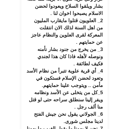
بشار ويلقوا السلاح ويعودوا لحضن
الاسلام يصبحوا اخوان لنا .
2_ العلويون قتلوا مايقارب المليون
من اهل السنة لذلك الان انتقلت
المعركة لقرى العلوين والنظام عاجز
عن حمايتهم .
3_ من يخرج من جنود بشار نأمنه
ونوصله لأهله فاذا كان هذا لجندي
فكيف لطائفة .
4_ أي قرية علوية تتبرأ من نظام الأسد
وتعود لحضن الإسلام فستكون في
مأمن .. ويتوجب علينا حمايتهم.
5_كل من يتخلى عن الأسد ونظامه
ويفر إلينا سنطلق سراحه حتى لو قتل
منا ألف رجل .
6_ الجولاني يقول نحن جيش الفتح
لدينا مجلس شورى.
7_نحن لا يهمنا ما يقول الغرب ما يهمنا