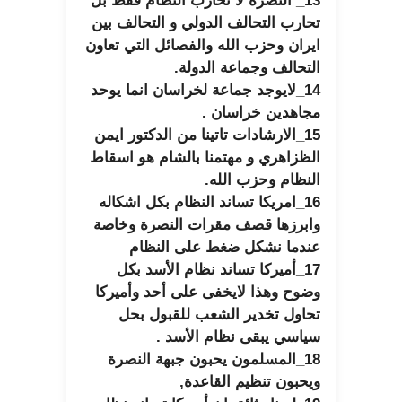
13_ النصرة لا تحارب النظام فقط بل
تحارب التحالف الدولي و التحالف بين
ايران وحزب الله والفصائل التي تعاون
التحالف وجماعة الدولة.
14_لايوجد جماعة لخراسان انما يوحد
مجاهدين خراسان .
15_الارشادات تاتينا من الدكتور ايمن
الظزاهري و مهتمنا بالشام هو اسقاط
النظام وحزب الله.
16_امريكا تساند النظام بكل اشكاله
وابرزها قصف مقرات النصرة وخاصة
عندما نشكل ضغط على النظام
17_أميركا تساند نظام الأسد بكل
وضوح وهذا لايخفى على أحد وأميركا
تحاول تخدير الشعب للقبول بحل
سياسي يبقى نظام الأسد .
18_المسلمون يحبون جبهة النصرة
ويحبون تنظيم القاعدة,