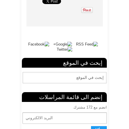
إبحث في الموقع
إنضم الى قائمة المراسلات
انضم مع 172 مشترك
ا
ل
ب
ر