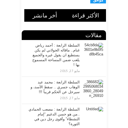
ي
د
ا
الأكثر قراءة
أخر مانشر
ل
ا
ل
مقالات
ك
ت
ر
السلطة الرابعة : أحمد رياض
غنام.. ماقاله الجولاني لم يكن
و
يستطيع ان يقول غيره والجميع
ن
يلعب ضمن المساحة المسموح
ي
بها !
مايو 27, 2015
السلطة الرابعة : محمد عبد
الوهاب جسري .. سقط الأسد، و
سيرحل عن الحكم قريباً !!!
مايو 27, 2015
السلطة الرابعة : مصعب الحمادي
..من هو حسن الدغيم “إمام
النشطاء” وأقوى رجل دين في
الثورة؟