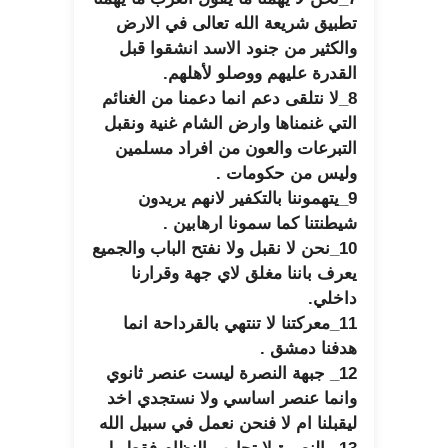
تطبيق شريعة الله تعالى في الارض
والكثير من جنود الاسد انشقوا قبل
القدرة عليهم ووصلو لأهلهم.
8_لا نتلقى دعم انما دعمنا من الغنائم
التي غنمناها وارض الشام غنية ونقبل
التبرعات والعون من افراد مسلمين
وليس من حكومات .
9_يتهموننا بالتكفير لانهم يريدون
شيطنتنا كما سمونا ارهابين .
10_نحن لا نقبل ولا نفتح الباب والجميع
يعرف باننا مغلق لاي جهة وقرارنا
داخلي.
11_معركتنا لا تنتهي بالقرداحة انما
هدفنا دمشق .
12_ جبهة النصرة ليست عنصر ثانوي
وانما عنصر اساسي ولا نستجدي اخد
ليقبلنا ام لا فنحن نعمل في سبيل الله