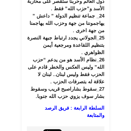
دول العالم وحربنا ستقصر على محاربة
الأسد و”حزب الله” فقط .
24_ جماعة تنظيم الدولة ” داعش ”
يهاجموننا من جهة وحزب الله يهاجمنا
من جهة اخرى .
25_الجولاني يجدد ارتباط جبهة النصرة
بتنظيم اللقاعدة ومرجعية أيمن
الظواهري .
26_نظام الأسد هو من يدعم “حزب
الله” وليس العكس والخطر قادم على
الحزب فقط وليس لبنان.. لبنان لا
علاقة له بتصرفات الحزب .
27_سقوط بشاراصبح قريب وسقوط
بشار سوف يزوي حزب الله جنوبا.
السلطة الرابعة : فريق الرصد
والمتابعة