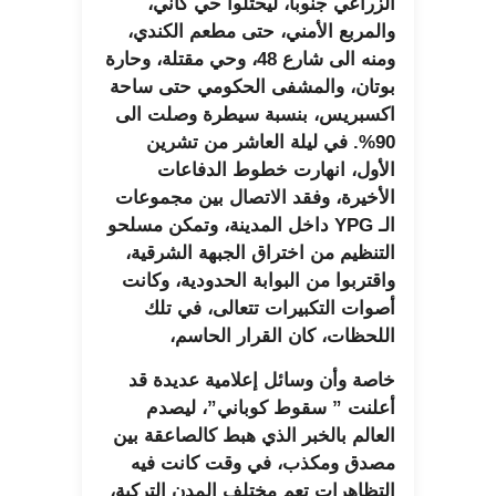
الزراعي جنوبا، ليحتلوا حي كاني،
والمربع الأمني، حتى مطعم الكندي،
ومنه الى شارع 48، وحي مقتلة، وحارة
بوتان، والمشفى الحكومي حتى ساحة
اكسبريس، بنسبة سيطرة وصلت الى
90%. في ليلة العاشر من تشرين
الأول، انهارت خطوط الدفاعات
الأخيرة، وفقد الاتصال بين مجموعات
الـ YPG داخل المدينة، وتمكن مسلحو
التنظيم من اختراق الجبهة الشرقية،
واقتربوا من البوابة الحدودية، وكانت
أصوات التكبيرات تتعالى، في تلك
اللحظات، كان القرار الحاسم،
خاصة وأن وسائل إعلامية عديدة قد
أعلنت ” سقوط كوباني”، ليصدم
العالم بالخبر الذي هبط كالصاعقة بين
مصدق ومكذب، في وقت كانت فيه
التظاهرات تعم مختلف المدن التركية،