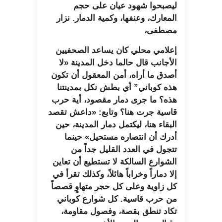
ليصبحوا شهود عيان على حجم
المعارك، وعنفها، وكمية الدمار. نزار
مصطفى،
إعلامي محلي كان يساعد الصحفيين
الأجانب قال حالما دخل المدينة «لا
أصدق ما أراه، أمن المعقول أن تكون
هذه كوباني” أي بطش نكل بمدينتنا
هذه؟ ما جرى دمار مقصود، أية حرب
قاسية جرت هنا؟ وتابع: «داعش تقصد
البقاء هنا، ليكتمل دمار المدينة، حين
أدرك أن انتصاره مستحيل» حينما
تتجول في العدد القليل جداً من
الشوارع السالكة لا تستطيع أن تعاين
إلا دماراً وخراباً هائلاً، وكذلك تقرأ في
كل زاوية وعلى كل حجر متهاوٍ قصصاً
من حرب قاسية. كل شوارع كوباني
تكاد تنطق بقصة، وفصول مقاومة،