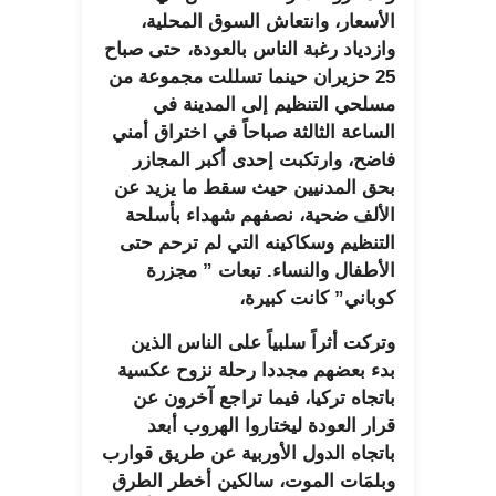
الأسعار، وانتعاش السوق المحلية،
وازدياد رغبة الناس بالعودة، حتى صباح
25 حزيران حينما تسللت مجموعة من
مسلحي التنظيم إلى المدينة في
الساعة الثالثة صباحاً في اختراق أمني
فاضح، وارتكبت إحدى أكبر المجازر
بحق المدنيين حيث سقط ما يزيد عن
الألف ضحية، نصفهم شهداء بأسلحة
التنظيم وسكاكينه التي لم ترحم حتى
الأطفال والنساء. تبعات ” مجزرة
كوباني” كانت كبيرة،
وتركت أثراً سلبياً على الناس الذين
بدء بعضهم مجددا رحلة نزوح عكسية
باتجاه تركيا، فيما تراجع آخرون عن
قرار العودة ليختاروا الهروب أبعد
باتجاه الدول الأوربية عن طريق قوارب
وبلمَات الموت، سالكين أخطر الطرق