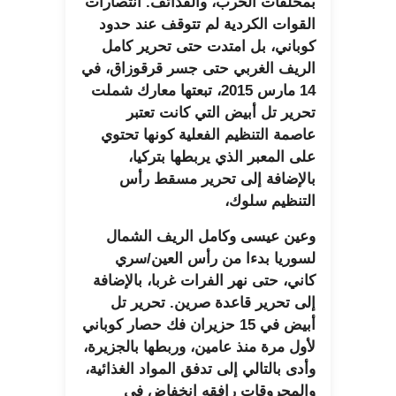
بمخلفات الحرب، والقذائف. انتصارات
القوات الكردية لم تتوقف عند حدود
كوباني، بل امتدت حتى تحرير كامل
الريف الغربي حتى جسر قرقوزاق، في
14 مارس 2015، تبعتها معارك شملت
تحرير تل أبيض التي كانت تعتبر
عاصمة التنظيم الفعلية كونها تحتوي
على المعبر الذي يربطها بتركيا،
بالإضافة إلى تحرير مسقط رأس
التنظيم سلوك،
وعين عيسى وكامل الريف الشمال
لسوريا بدءا من رأس العين/سري
كاني، حتى نهر الفرات غربا، بالإضافة
إلى تحرير قاعدة صرين. تحرير تل
أبيض في 15 حزيران فك حصار كوباني
لأول مرة منذ عامين، وربطها بالجزيرة،
وأدى بالتالي إلى تدفق المواد الغذائية،
والمحروقات رافقه انخفاض في