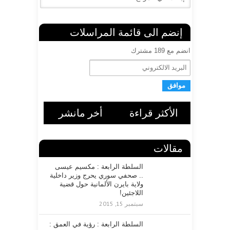
إنضم الى قائمة المراسلات
انضم مع 189 مشترك
ا
ل
ب
ر
ي
د
الأكثر قراءة
أخر مانشر
ا
ل
ا
ل
مقالات
ك
ت
السلطة الرابعة : مكسيم عيسى
ر
.. صحفي سوري يحرج وزير داخلية
و
ولاية بايرن الألمانية حول قضية
ن
اللاجئين!
ي
سبتمبر 15, 2015
السلطة الرابعة : رؤية في العمق :