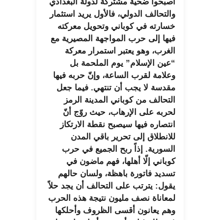
أصبحوا ضحية مشتركة لدولة البغدادي
والتحالف الدولي، فالأول يريد استثمار
خسارته في كوباني وتحويل معركته
فيها إلى حرب المواجهة المصيرية مع
الغرب، وهو يعتبر استمرار معركة
“عين الإسلام” يوم الملحمة بل
وعلامة لقرب الساعة، وإنّ حربه فيها
مقدسة لا يجب أن تنتهي. فيما جعل
التحالف من كوباني المدينة الرمز
لحربه على الإرهاب، حيث روّج أنّ
انتصاره فيها سيصبح نقطة الارتكاز
للانطلاق إلى تحرير باقي المدن
السورية. إذاً ربح الجميع في حرب
كوباني إلّا أهلها، فهم ماضون في
تسديد فاتورة باهظة، ولسان حالهم
يقول: يترتب على التحالف أن يجد حلاً
لمعاناة نصف مليون نتيجة هذه الحرب
وهم يعانون أقسى الظروف وأحلكها