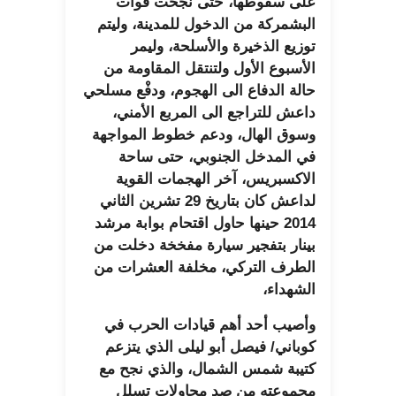
على سقوطها، حتى نجحت قوات
البشمركة من الدخول للمدينة، وليتم
توزيع الذخيرة والأسلحة، وليمر
الأسبوع الأول ولتنتقل المقاومة من
حالة الدفاع الى الهجوم، ودفْع مسلحي
داعش للتراجع الى المربع الأمني،
وسوق الهال، ودعم خطوط المواجهة
في المدخل الجنوبي، حتى ساحة
الاكسبريس، آخر الهجمات القوية
لداعش كان بتاريخ 29 تشرين الثاني
2014 حينها حاول اقتحام بوابة مرشد
بينار بتفجير سيارة مفخخة دخلت من
الطرف التركي، مخلفة العشرات من
الشهداء،
وأصيب أحد أهم قيادات الحرب في
كوباني/ فيصل أبو ليلى الذي يتزعم
كتيبة شمس الشمال، والذي نجح مع
مجموعته من صد محاولات تسلل