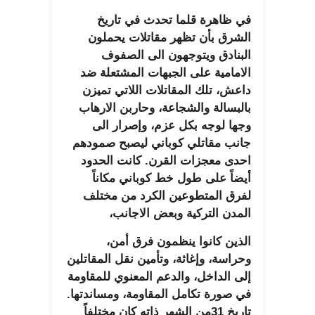
في ظاهرة قلما تحدث في تاريخ
الشرق بأن تظهر مقاتلات يحملون
البنادق ويتوجهون الى الصفوف
الامامية على الجبهات المشتعلة ضد
داعش، تلك المقاتلات اللاتي تميزن
بالبسالة والشجاعة، وحاربن الارهاب
وجها لوجه بكل عزم، وإصرار الى
جانب مقاتلي كوباني ليصبح صمودهم
احدى معجزات القرن. كانت الحدود
أيضاً على طول خط كوباني مكاناً
لفرق المتطوعين الكرد من مختلف
المدن التركية وبعض الاجانب،
الذين كانوا ينظمون فرق أمن،
وحراسة، وإغاثة، وتأمين نقل المقاتلين
إلى الداخل، والدعم المعنوي للمقاومة
في صورة تكامل المقاومة، ومساندتها.
تاريخ 31من الشهر ذاته كان مختلفاً