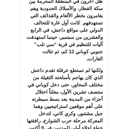
ظلّ آخرون في المنطقة المحرمة بين
سكة القطار، والأسلاك الحدودية وهم
يغامرون بخطر الألغام والقذائف التي
تستهدفهم. كانت أول غارة للتحالف
الدولي على مواقع داعش، في الرابع
والعشرين من سبتمبر، حينما استهدفت
آليات للتنظيم في قرية “سي تلب”
جنوبي كوباني 12 كم، ثم تتالت
الغارات،
ولكنها لم تستطع عرقلة تقدم داعش
الذي كان يهاجم بأسلحته الثقيلة من
مختلف المحاور، حتى دخل كوباني في
منتصف تشرين الأول، معلناً احتلال
أجزاء من المدينة بعد بسط سيطرته
على أهم موقعين استراتيجيين وهما
جبل مشتنور، وكري كاني، لتدخل
المعركة مرحلة حرب الشوارع، رافقتها
خطة إجلاء أولى للمدنيين في 9 أكتوبر