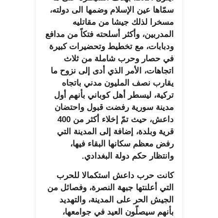
سمّاها عين الإسلام وضمها الى دولته،
مسخرا لذلك جيشا من مقاتليه
المدربين، وأكثر أسلحته فتكاً من مدافع
ودبابات، مع تخطيط وتحضيرات كبيرة
في حصار وحرب شاملة من ثلاث
اتجاهات، الأمر الذي أدى إلى نزوح ما
يقارب نصف المليون مدني باتجاه
تركية، ليسطر أهل كوباني بأنهم أول
مدينة سورية رفضت قبول واحتضان
داعش، حيث تمّ إخلاء أكثر من 400
قرية وبلدة، إضافة إلى المدينة التي
رفض معظم سكانها البقاء فيها،
وانتظار حكم دولة البغدادي.
كانت حرب داعش استكمالا للحرب
التي أعلنتها جبهة النصرة، وفصائل من
الجيش الحر على المدينة، والتهديد
بأنهم سيصلّون العيد في جوامعها،