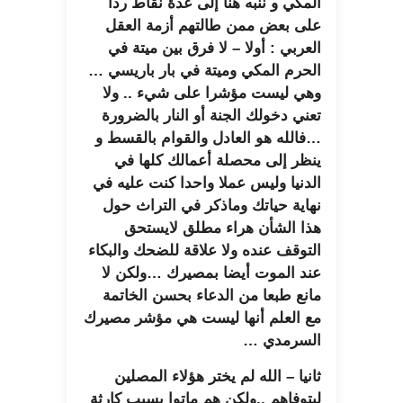
المكي و ننبه هنا إلى عدة نقاط ردا
على بعض ممن طالتهم أزمة العقل
العربي : أولا – لا فرق بين ميتة في
الحرم المكي وميتة في بار باريسي …
وهي ليست مؤشرا على شيء .. ولا
تعني دخولك الجنة أو النار بالضرورة
…فالله هو العادل والقوام بالقسط و
ينظر إلى محصلة أعمالك كلها في
الدنيا وليس عملا واحدا كنت عليه في
نهاية حياتك وماذكر في التراث حول
هذا الشأن هراء مطلق لايستحق
التوقف عنده ولا علاقة للضحك والبكاء
عند الموت أيضا بمصيرك …ولكن لا
مانع طبعا من الدعاء بحسن الخاتمة
مع العلم أنها ليست هي مؤشر مصيرك
السرمدي …
ثانيا – الله لم يختر هؤلاء المصلين
ليتوفاهم ..ولكن هم ماتوا بسبب كارثة