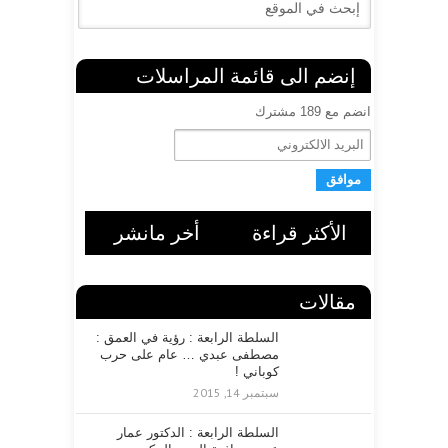
إنضم الى قائمة المراسلات
انضم مع 189 مشترك
ا
ل
ب
ر
ي
د
الأكثر قراءة
أخر مانشر
ا
ل
ا
ل
مقالات
ك
ت
السلطة الرابعة : رؤية في العمق :
ر
مصطفى عبدي … عام على حرب
و
كوباني !
ن
سبتمبر 14, 2015
ي
السلطة الرابعة : الدكتور عمار