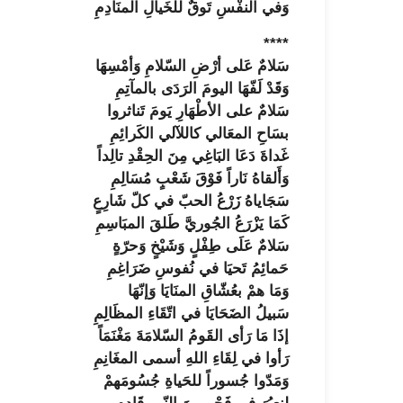
وَفي النفْسِ تَوقٌ للخَيالِ المنَادِمِ
****
سَلامٌ عَلى أرْضِ السّلامِ وَأمْسِهَا
وَقَدْ لَفّهَا اليومَ الرَدَى بالمآتِمِ
سَلامٌ على الأطْهَارِ يَومَ تَناثروا
بسَاحِ المعَالي كاللآلي الكَرائِمِ
غَداةَ دَعَا البَاغِي مِنَ الحِقْدِ تالِداً
وَأَلقاهُ نَاراً فَوْقَ شَعْبٍ مُسَالِمِ
سَجَاياهُ زَرْعُ الحبّ في كلّ شَارِعٍ
كَمَا يَزْرَعُ الجُوريَّ طَلقَ المبَاسِمِ
سَلامٌ عَلَى طِفْلٍ وَشَيْخٍ وَحرّةٍ
حَمائِمُ تَحيَا في نُفوسِ ضَرَاغِمِ
وَمَا همْ بعُشّاقِ المنَايَا وَإنّهَا
سَبيلُ الضَحَايَا في اتّقَاءِ المظَالِمِ
إذَا مَا رَأى القَومُ السّلامَةَ مَغْنَمَاً
رَأوا في لِقَاءِ اللهِ أسمى المغَانِمِ
وَمَدّوا جُسوراً للحَياةِ جُسُومَهمْ