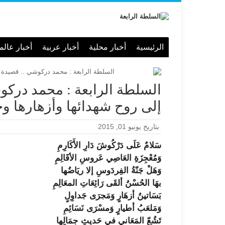
الرئيسية
أخبار محلية
أخبار عربية
أخبار عالم
السلطة الرابعة : محمد دركو
إلى روح شهدائها وأزهارها وجب
بتاريخ يونيو 01, 2015
سَلامٌ عَلَى دَرْكُوشَ دَارِ الأَكَارِمِ
وَمُعْجِزَةِ العَاصِي عَروسِ الأقَالِمِ
وَهَلْ جَنّةُ الفِردَوسِ إلا ريَاضُها
بهَا الحُسْنُ ألقَى رَائِعَاتِ المعَالِمِ
بَسَاتينُ أزهَارٍ وَمَجرَى جَداوِلٍ
وَمَلعَبُ أطيارٍ وَمسْرَى نَسَائِمِ
تَشُعّ المَعَاني في حَديثِ جمَالِها