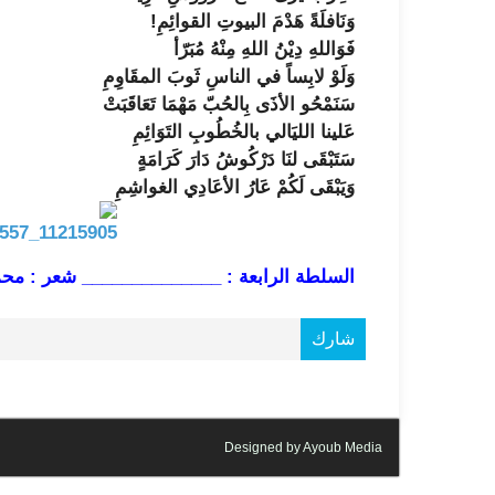
وَنَافلَةً هَدْمَ البيوتِ القوائِمِ!
فَوَاللهِ دِيْنُ اللهِ مِنْهُ مُبَرّأ
وَلَوْ لابِساً في الناسِ ثَوبَ المقَاوِمِ
سَنَمْحُو الأذَى بِالحُبّ مَهْمَا تَعَاقَبَتْ
عَلينا الليَالي بالخُطُوبِ التَوَائِمِ
سَتَبْقَى لنَا دَرْكُوشُ دَارَ كَرَامَةٍ
وَيَبْقَى لَكُمْ عَارُ الأعَادِي الغواشِمِ
السلطة الرابعة : ______________ شعر : م
شارك
Designed by Ayoub Media