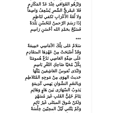
وَتَزْهُو القَوَافي عِنْدَ عَدّ المَكَارِمِ
فَلا عَبقَريُّ الشّعرِ يُسْعِفُ وَاصِفاً
وَلا لُغَةُ الأَعْرَابِ تَكفي لنَاظِمِ
إذَا رَسَمَ الرّحمنُ للحُسْنِ بَلْدَةً
فَسَبّحْ بحَمْدِ الله أحْسَنِ رَاسِمِ
***
سَلامٌ عَلى تِلْكَ الأمَاسِي حَمِيمَةً
وَقَدْ أصْبَحَتْ مِنْ عَهْدِهَا المتقَادِمِ
عَلَى ضِفّةِ العَاصِي نَدُعّ هُمومَنَا
بِكُلّ مُحَيّا ضَاحِكِ الثَغْرِ بَاسِمِ
وَتَنْدَى نُفوسُ العَاشِقينَ يَبُثّهَا
حَديثَ الهوَى مِنْ مَوجِهِ المُتَلاطِمِ
وَبالنغَمِ النشْوَانِ يَهمي كَدِيمَةٍ
يَذوبُ السّهَارَى بَينَ هَاوٍ وَهَائِمِ
يَنَامُ خَلِيُّ القَلبِ غَيرَ مُسَهّدٍ
وَلكنّ شَوقَ المبتَلى غَيرُ نَائِمِ
وَكَمْ يَنْثَني لَيْلُ المحِبّينَ خِلْسَةً