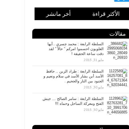
الأكثر قراءة
أخر مانشر
مقالات
السلطة الرابعة : محمد جسري ..أيها
العلويون احسموا امركم ” حالاً ” لقد
دقت ساعة الحقيقة !
مايو 31, 2015
السلطة الرابعة : طراد الزبن .. حافظ
الأسد أبن بشار الأسد في سلام ونعيم و
الجنود بين النار والجحيم .
مايو 30, 2015
السلطة الرابعة : سامر الصالح … جيش
الفتح ومعركة الساحل وحماه !!!
مايو 30, 2015