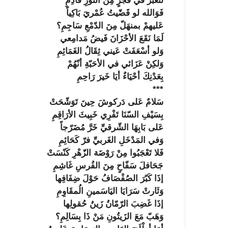
لنعبُرَ في فَجْرٍ مِنَ النّورِ قَادِمِ
فَوَالله لو قَضّيتُ عُمْريَ بَاكِياً
عَليهمْ بمنهَلّ مِنَ الدّمْعِ سَاجِمِ؟
لَمَا نَقَعَ الأحْزَانَ فَيضُ مَدامِعي
وَلو أسْعَفَتْ عَيني ثِقَالُ الغَمَائِمِ
وَلكِنْ عَزَائي في الأحَبّةِ أنّهُمْ
بِعَدْنِكَ أحْيَاءٌ أيَا خَيرَ رَاحِمِ
***
سَلامٌ عَلى دَركوشَ حِينَ تَوَشّحَتْ
بِسَيْفِ السّنَا تَفْرِي خَبِيثَ الأرَاقِمِ
عَلى بَابِهَا الشّرقيِّ خَرَّ مُضَرّجاً
وَفي المَدْخَلِ الغَربيِّ فرّ كَحَائِمِ
فَلا تَعْجَبُوا مِنْ رَوْضَة الزّهْرِ كَنّسَتْ
جَحَافلَ سَفّاحٍ مِنَ الفُرسِ غَاشِمِ
إذَا كَبّرَ الصُفْصَافُ حَوْلَ ضِفَافِها
وَثَارتْ سَرَايَا اليَاسَمينِ الُمقَاوِمِ
إذَا غَضِبَ الرّمّانُ زَينُ حُقولِها
وَهَبّ مَعَ الزَيتُونِ مَنْ ذَا بِسَالِمِ؟