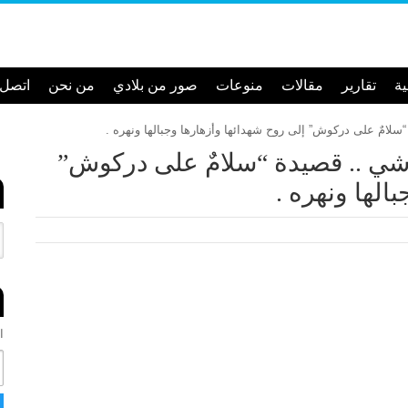
ية
تقارير
مقالات
منوعات
صور من بلادي
من نحن
اتصل ب
شي .. قصيدة “سلامٌ على دركوش”
الها ونهره .
ان
ا
ل
ب
ر