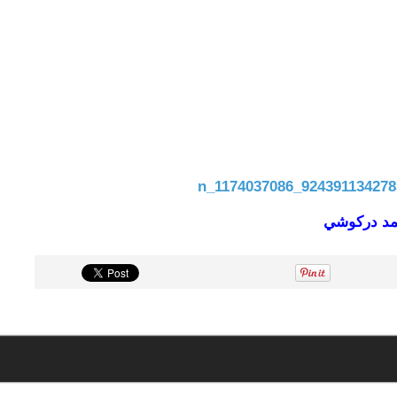
حمد دركوشي