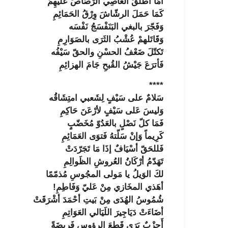
أمَا أطْلَقَ العَاصِي الرَصَاصَ عَليهِمُ
كَمَا حَمَلَ الرشّاشَ وِرْقُ الحَمَائِمِ
وَفَجّرَ بالبغي البَنَفْسَجُ نَفْسَه
وَقَاتَلهمْ عُشْبُ الثَرَى بالصَوَارِمِ
تَكتّلَ ضَعْفُ الحسْنِ والحقّ سَيْفُه
فَأترَعَ جَيْشُ القُبحِ جَامَ الهزائِمِ
****
سَلامٌ على سَيْفٍ لِشَعبي امتِشَاقُه
وَليسَ عَلى سَيْفٍ لأرْعَنَ حَاكِمِ
فَمَا كلّ نَصْلٍ بالعَدُوّ مُخَضّبٍ
كَرِيماً وَإنْ سَلّتهُ فَتوَى العَمَائِمِ
فَللحَقّ أسْيَافٌ إذَا مَا تَجَرّدَتْ
تَهَدّمُ أرْكَانُ العُروشِ الظَوالِمِ
لكَ الوَيلُ يا مَولى المجُوسِ مُذمّمًا
أهَذي المخَازي مِنْ عَليّ وَفَاطِمِ!
شُمُوسُ الهُدَى مِنْ بَيتِ أحْمَدَ أشْرَقَتْ
أضَاءَتْ دَيَاجِيرَ اللَيَالي العَوَاتِمِ
أَحِزْبٌ يَرَى قَطعَ الرؤوسِ فَرِيضَةً