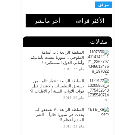
ر
ي
د
ا
الأكثر قراءة
أخر مانشر
ل
ا
ل
مقالات
ك
ت
ر
السلطة الرابعة : د. أسامة
الملوحي .. سوريا ليست بأمانيكم
و
وأماني الدول المستكبرة !
ن
ي
مايو 23, 2015
السلطة الرابعة : فواز تللو ..من
يستحق التطمينات والاعتذار قبل
فوات الأوان، السنة أم الأقليات !؟
مايو 22, 2015
السلطة الرابعة : لا تصفقوا لما
يحدث في سوريا حالياً… الشر
القادم أعظم !!!
مايو 22, 2015