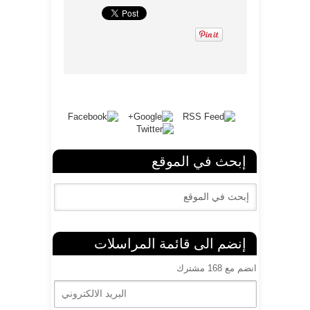
إبحث في الموقع
إنضم الى قائمة المراسلات
انضم مع 168 مشترك
ا
ل
ب