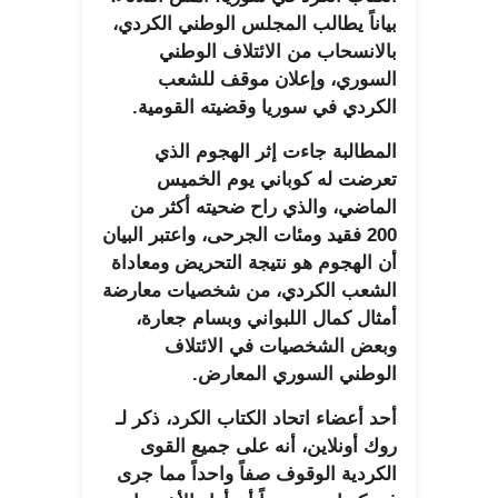
بياناً يطالب المجلس الوطني الكردي،
بالانسحاب من الائتلاف الوطني
السوري، وإعلان موقف للشعب
الكردي في سوريا وقضيته القومية.
المطالبة جاءت إثر الهجوم الذي
تعرضت له كوباني يوم الخميس
الماضي، والذي راح ضحيته أكثر من
200 فقيد ومئات الجرحى، واعتبر البيان
أن الهجوم هو نتيجة التحريض ومعاداة
الشعب الكردي، من شخصيات معارضة
أمثال كمال اللبواني وبسام جعارة،
وبعض الشخصيات في الائتلاف
الوطني السوري المعارض.
أحد أعضاء اتحاد الكتاب الكرد، ذكر لـ
روك أونلاين، أنه على جميع القوى
الكردية الوقوف صفاً واحداً مما جرى