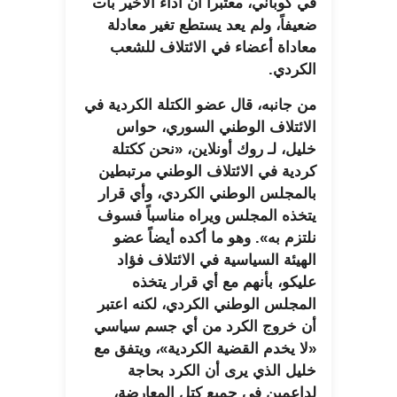
في كوباني، معتبراً أن أداء الأخير بات
ضعيفاً، ولم يعد يستطع تغير معادلة
معاداة أعضاء في الائتلاف للشعب
الكردي.
من جانبه، قال عضو الكتلة الكردية في
الائتلاف الوطني السوري، حواس
خليل، لـ روك أونلاين، «نحن ككتلة
كردية في الائتلاف الوطني مرتبطين
بالمجلس الوطني الكردي، وأي قرار
يتخذه المجلس ويراه مناسباً فسوف
نلتزم به». وهو ما أكده أيضاً عضو
الهيئة السياسية في الائتلاف فؤاد
عليكو، بأنهم مع أي قرار يتخذه
المجلس الوطني الكردي، لكنه اعتبر
أن خروج الكرد من أي جسم سياسي
«لا يخدم القضية الكردية»، ويتفق مع
خليل الذي يرى أن الكرد بحاجة
لداعمين في جميع كتل المعارضة،