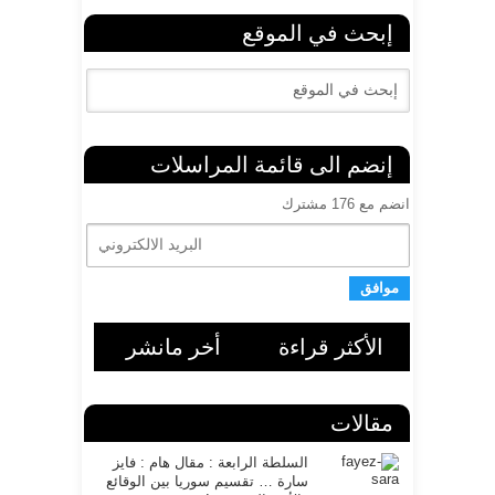
إبحث في الموقع
إنضم الى قائمة المراسلات
انضم مع 176 مشترك
ا
ل
ب
ر
ي
د
ا
الأكثر قراءة
أخر مانشر
ل
ا
ل
مقالات
ك
ت
ر
السلطة الرابعة : مقال هام : فايز
سارة … تقسيم سوريا بين الوقائع
و