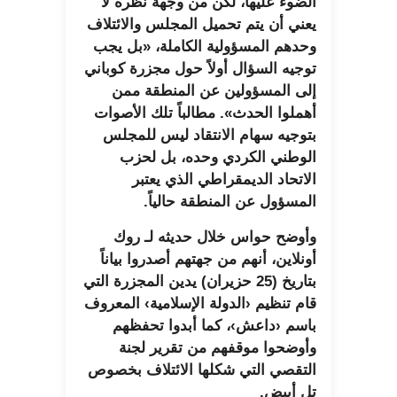
الضوء عليها، لكن من وجهة نظره لا
يعني أن يتم تحميل المجلس والائتلاف
وحدهم المسؤولية الكاملة، «بل يجب
توجيه السؤال أولاً حول مجزرة كوباني
إلى المسؤولين عن المنطقة ممن
أهملوا الحدث». مطالباً تلك الأصوات
بتوجيه سهام الانتقاد ليس للمجلس
الوطني الكردي وحده، بل لحزب
الاتحاد الديمقراطي الذي يعتبر
المسؤول عن المنطقة حالياً.
وأوضح حواس خلال حديثه لـ روك
أونلاين، أنهم من جهتهم أصدروا بياناً
بتاريخ (25 حزيران) يدين المجزرة التي
قام تنظيم ‹الدولة الإسلامية› المعروف
باسم ‹داعش›، كما أبدوا تحفظهم
وأوضحوا موقفهم من تقرير لجنة
التقصي التي شكلها الائتلاف بخصوص
تل أبيض.