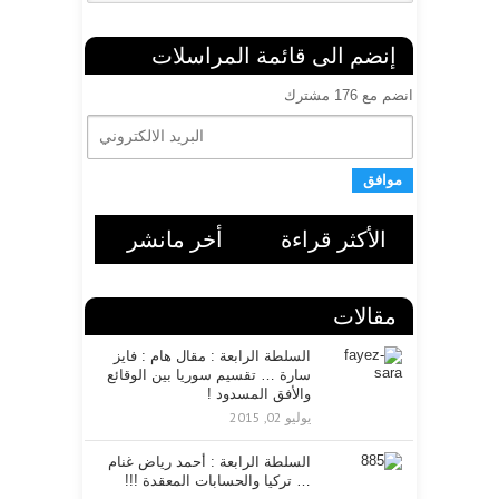
إنضم الى قائمة المراسلات
انضم مع 176 مشترك
ا
ل
ب
ر
ي
د
ا
الأكثر قراءة
أخر مانشر
ل
ا
ل
مقالات
ك
ت
ر
السلطة الرابعة : مقال هام : فايز
سارة … تقسيم سوريا بين الوقائع
و
والأفق المسدود !
ن
ي
يوليو 02, 2015
السلطة الرابعة : أحمد رياض غنام
… تركيا والحسابات المعقدة !!!