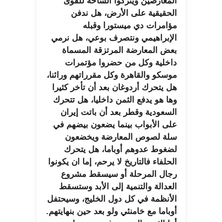
المعارضين ويتركوا الساحة للقوى
الحقيقية على الأرض، هل ندفن
مؤامرات دي ميستورا وقبله
الإبراهيمي ونتصرف بوعي، هل نرمي
بعض المعارضة المرتزقة المسماة
داخلية وكل من حضروا مؤتمرات
موسكو والقاهرة وكل مقرراتهم ورائنا،
هل يتحرك أردوغان بعد أن تأخر كثيرا
وها هو يدفع الثمن داخليا، هل تتحرك
السعودية وقطر بعد أن باتت إيران
على الأبواب بينما يضعون بيضهم في
سلة لصوص المعارضة ويخضعون
لضغوط عدوهم أوباما، هل يتحرك
الحلفاء فالتاريخ لا يرحم، إما ان يكونوا
رجال المرحلة أو سيسقط مشروع
العدالة والتنمية إلى الأبد وستسقط
الأنظمة في كل دول الخليج، وسيحتفل
أوباما مع خامنئي ولو بعد حين بنهايتهم.