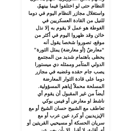
النظام حتى لو اختلفوا فيما بينهمً،
واستغلال مجازر النظام اليوم في دوما
للنيل من القادة العسكريين في
الغوطة هو عمل لا يقوم به إلا نذل
خائن وقد ظهروا اليوم في أكثر من
موقع، تصوروا شخصا يقول أنه
“معارضٌ (أو معارضة) يمثل الثورة”
يحظى باهتمام شديد من المجتمع
الدولي المتآمر وممثله دي ميستورا
يصب جام حقده وغضبه في مجازر
دوما على قادة الثوار المعارضة
المسلحة محملاً إياهم المسؤولية.
أيضاً من غير المقبول أن يقوم أي
ناشط او معارض أو فيس بوكي
تعاطف مع الشبيح حسان الشيخ أو مع
الإيزيديين أو كرد عين عرب أو مع
سريان الحسكة أو مسيحيي القريتين أو
أي أقلية، لا أقبل إلا بأن يعبر عن