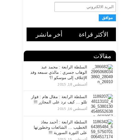
ا
ل
ب
ر
ي
د
الأكثر قراءة
أخر مانشر
ا
ل
ا
ل
مقالات
ك
ت
السلطة الرابعة : محمد عبد
ر
الوهاب جسري : مالذي سمعه وفد
و
الإئتلاف إلى موسكو !؟
ن
أغسطس 18, 2015
ي
السلطة الرابعة : مقال هام : فواز
تللو … كيف نرد على المجازر !!!
أغسطس 16, 2015
السلطة الرابعة : أحمد معاذ
الخطيب … الشائعات وخطورتها
على الثورة السورية !!!
أغسطس 15, 2015