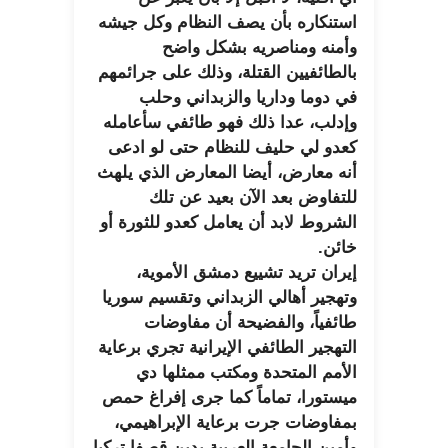
استنكاره بأن يصف النظام وكل جيشه
وأمنه ومناصريه بشكل واضح
بالطائفيين القتلة، وذلك على جرائمهم
في دوما وداريا والزبداني وحلب
وإدلب، عدا ذلك فهو طائفي سأعامله
كعدو لي حليف للنظام حتى لو ادعى
أنه معارض، أيضا المعارض الذي يلهث
للتفاوض بعد الآن بعيد عن تلك
الشروط لابد أن يعامل كعدو للثورة أو
خائن.
إيران تريد تشييع دمشق الأموية،
وتهجير أهالي الزبداني وتقسيم سوريا
طائفياً، والفضيحة أن مفاوضات
التهجير الطائفي الإيرانية تجري برعاية
الأمم المتحدة ومكتب ممثلها دي
ميستورا، تماماً كما جرى إفراغ حمص
بمفاوضات جرت برعاية الإبراهيمي،
وأمين الجامعة العربية يدين قصفا تركيا