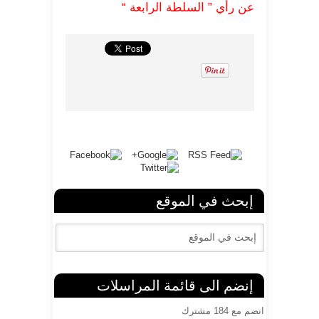
عن رأي ” السلطة الرابعة “
إبحث في الموقع
إنضم الى قائمة المراسلات
انضم مع 184 مشترك