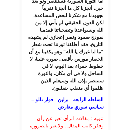
أما الثورة السورية فستنتصر ولو بعد
حين، أنجزنا كل ما أنجزنا تقريباً
بجهودنا مع شكرنا لبعض المساعدة،
لكن العون الحقيقي لم يأتي إلا من
الله وبسواعدنا وتضحياتنا فقدمنا
نموذج صمود ونصر إعجازي لم يشهده
التاريخ، فقد أطلقنا ثورتنا تحت شعار
“ما لنا غيرك يا الله” وهو يكفينا مع أن
الحصار مورس بأقصى صوره علينا، لا
خطوط حمراء بعد اليوم، لا في
الساحل ولا في أي مكان، والثورة
ستنتصر بإذن الله وسيعلم الذين
ظلموا أي منقلب ينقلبون.
السلطة الرابعة : برلين : فواز تللو –
سياسي سوري معارض
تنويه : مقالات الرأي تعبر عن رأي
وفكر كاتب المقال , ولاتعبر بالضرورة