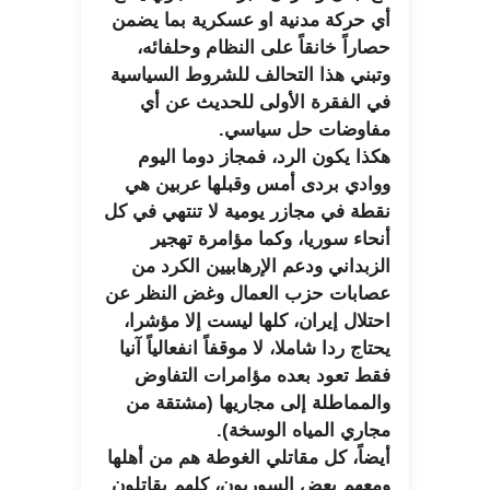
أي حركة مدنية او عسكرية بما يضمن
حصاراً خانقاً على النظام وحلفائه،
وتبني هذا التحالف للشروط السياسية
في الفقرة الأولى للحديث عن أي
مفاوضات حل سياسي.
هكذا يكون الرد، فمجاز دوما اليوم
ووادي بردى أمس وقبلها عربين هي
نقطة في مجازر يومية لا تنتهي في كل
أنحاء سوريا، وكما مؤامرة تهجير
الزبداني ودعم الإرهابيين الكرد من
عصابات حزب العمال وغض النظر عن
احتلال إيران، كلها ليست إلا مؤشرا،
يحتاج ردا شاملا، لا موقفاً انفعالياً آنيا
فقط تعود بعده مؤامرات التفاوض
والمماطلة إلى مجاريها (مشتقة من
مجاري المياه الوسخة).
أيضاً، كل مقاتلي الغوطة هم من أهلها
ومعهم بعض السوريون، كلهم يقاتلون