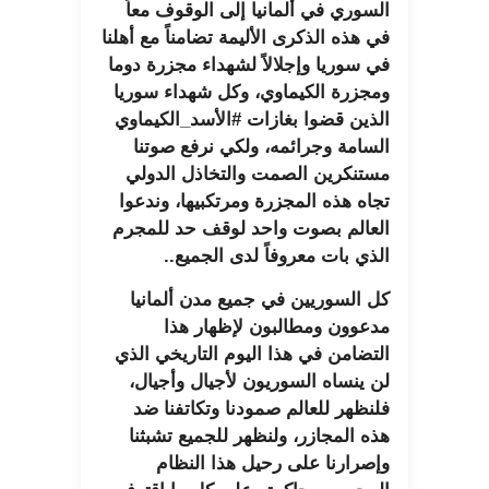
السوري في ألمانيا إلى الوقوف معاً
في هذه الذكرى الأليمة تضامناً مع أهلنا
في سوريا وإجلالاً لشهداء مجزرة دوما
ومجزرة الكيماوي، وكل شهداء سوريا
الذين قضوا بغازات #الأسد_الكيماوي
السامة وجرائمه، ولكي نرفع صوتنا
مستنكرين الصمت والتخاذل الدولي
تجاه هذه المجزرة ومرتكبيها، وندعوا
العالم بصوت واحد لوقف حد للمجرم
الذي بات معروفاً لدى الجميع..
كل السوريين في جميع مدن ألمانيا
مدعوون ومطالبون لإظهار هذا
التضامن في هذا اليوم التاريخي الذي
لن ينساه السوريون لأجيال وأجيال،
فلنظهر للعالم صمودنا وتكاتفنا ضد
هذه المجازر، ولنظهر للجميع تشبثنا
وإصرارنا على رحيل هذا النظام