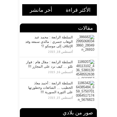
ي
د
الأكثر قراءة
أخر مانشر
ا
ل
ا
ل
مقالات
ك
ت
السلطة الرابعة : محمد عبد
ر
الوهاب جسري : مالذي سمعه وفد
و
الإئتلاف إلى موسكو !؟
ن
أغسطس 18, 2015
ي
السلطة الرابعة : مقال هام : فواز
تللو … كيف نرد على المجازر !!!
أغسطس 16, 2015
السلطة الرابعة : أحمد معاذ
الخطيب … الشائعات وخطورتها
على الثورة السورية !!!
أغسطس 15, 2015
صور من بلادي