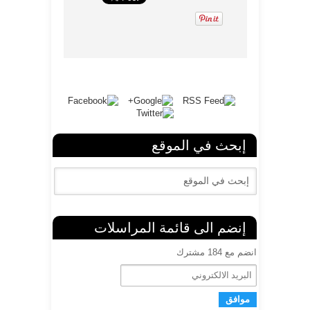
إبحث في الموقع
إنضم الى قائمة المراسلات
انضم مع 184 مشترك
ا
ل
ب
ر