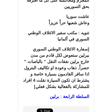
المجرم ومحاكمته على كل ما اقترفه
بحق السوريين
عاشت سوريا
وعاش شعبها حراً عزيزاً
تنويه : مكتب سفير الائتلاف الوطني
السوري في ألمانيا
[سفارة الائتلاف الوطني السوري
ببرلين ستعوض لكل قادم من مدن
خارج برلين نفقات النقل ” بالباصات ”
حصراً, ذهاب وعودة او تكاليف البترول
اذا سافر القادمون بسيارة خاصة و
يشترط ان تكون السيارة نقلت 4 افراد
للمشاركة بالفعالية بشكل فعلي]
السلطة الرابعة : برلين